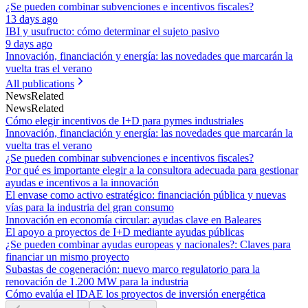
¿Se pueden combinar subvenciones e incentivos fiscales?
13 days ago
IBI y usufructo: cómo determinar el sujeto pasivo
9 days ago
Innovación, financiación y energía: las novedades que marcarán la
vuelta tras el verano
All publications
News
Related
News
Related
Cómo elegir incentivos de I+D para pymes industriales
Innovación, financiación y energía: las novedades que marcarán la
vuelta tras el verano
¿Se pueden combinar subvenciones e incentivos fiscales?
Por qué es importante elegir a la consultora adecuada para gestionar
ayudas e incentivos a la innovación
El envase como activo estratégico: financiación pública y nuevas
vías para la industria del gran consumo
Innovación en economía circular: ayudas clave en Baleares
El apoyo a proyectos de I+D mediante ayudas públicas
¿Se pueden combinar ayudas europeas y nacionales?: Claves para
financiar un mismo proyecto
Subastas de cogeneración: nuevo marco regulatorio para la
renovación de 1.200 MW para la industria
Cómo evalúa el IDAE los proyectos de inversión energética