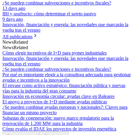
¿Se pueden combinar subvenciones e incentivos fiscales?
13 days ago
IBI y usufructo: cómo determinar el sujeto pasivo
9 days ago
Innovación, financiación y energía: las novedades que marcarán la
vuelta tras el verano
All publications
News
Related
News
Related
Cómo elegir incentivos de I+D para pymes industriales
Innovación, financiación y energía: las novedades que marcarán la
vuelta tras el verano
¿Se pueden combinar subvenciones e incentivos fiscales?
Por qué es importante elegir a la consultora adecuada para gestionar
ayudas e incentivos a la innovación
El envase como activo estratégico: financiación pública y nuevas
vías para la industria del gran consumo
Innovación en economía circular: ayudas clave en Baleares
El apoyo a proyectos de I+D mediante ayudas públicas
¿Se pueden combinar ayudas europeas y nacionales?: Claves para
financiar un mismo proyecto
Subastas de cogeneración: nuevo marco regulatorio para la
renovación de 1.200 MW para la industria
Cómo evalúa el IDAE los proyectos de inversión energética