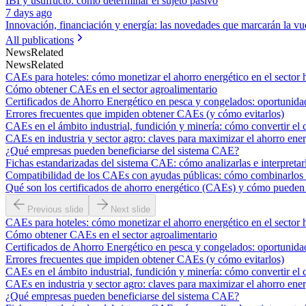
IBI y usufructo: cómo determinar el sujeto pasivo
7 days ago
Innovación, financiación y energía: las novedades que marcarán la vue
All publications
News
Related
News
Related
CAEs para hoteles: cómo monetizar el ahorro energético en el sector 
Cómo obtener CAEs en el sector agroalimentario
Certificados de Ahorro Energético en pesca y congelados: oportunidade
Errores frecuentes que impiden obtener CAEs (y cómo evitarlos)
CAEs en el ámbito industrial, fundición y minería: cómo convertir el
CAEs en industria y sector agro: claves para maximizar el ahorro ener
¿Qué empresas pueden beneficiarse del sistema CAE?
Fichas estandarizadas del sistema CAE: cómo analizarlas e interpretar
Compatibilidad de los CAEs con ayudas públicas: cómo combinarlos p
Qué son los certificados de ahorro energético (CAEs) y cómo pueden 
Previous slide
Next slide
CAEs para hoteles: cómo monetizar el ahorro energético en el sector 
Cómo obtener CAEs en el sector agroalimentario
Certificados de Ahorro Energético en pesca y congelados: oportunidade
Errores frecuentes que impiden obtener CAEs (y cómo evitarlos)
CAEs en el ámbito industrial, fundición y minería: cómo convertir el
CAEs en industria y sector agro: claves para maximizar el ahorro ener
¿Qué empresas pueden beneficiarse del sistema CAE?