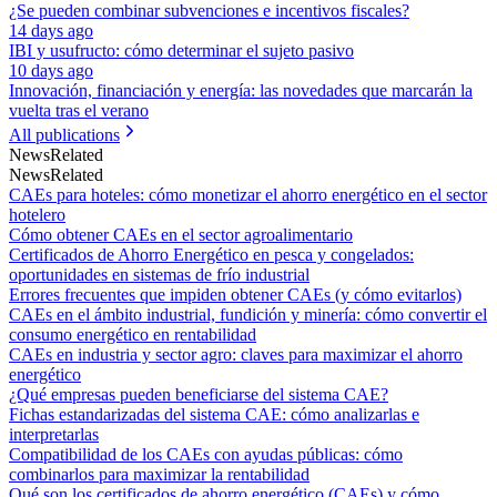
¿Se pueden combinar subvenciones e incentivos fiscales?
14 days ago
IBI y usufructo: cómo determinar el sujeto pasivo
10 days ago
Innovación, financiación y energía: las novedades que marcarán la
vuelta tras el verano
All publications
News
Related
News
Related
CAEs para hoteles: cómo monetizar el ahorro energético en el sector
hotelero
Cómo obtener CAEs en el sector agroalimentario
Certificados de Ahorro Energético en pesca y congelados:
oportunidades en sistemas de frío industrial
Errores frecuentes que impiden obtener CAEs (y cómo evitarlos)
CAEs en el ámbito industrial, fundición y minería: cómo convertir el
consumo energético en rentabilidad
CAEs en industria y sector agro: claves para maximizar el ahorro
energético
¿Qué empresas pueden beneficiarse del sistema CAE?
Fichas estandarizadas del sistema CAE: cómo analizarlas e
interpretarlas
Compatibilidad de los CAEs con ayudas públicas: cómo
combinarlos para maximizar la rentabilidad
Qué son los certificados de ahorro energético (CAEs) y cómo