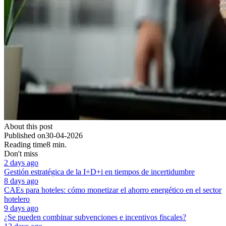
About this post
Published on
30-04-2026
Reading time
8 min.
Don't miss
2 days ago
Gestión estratégica de la I+D+i en tiempos de incertidumbre
8 days ago
CAEs para hoteles: cómo monetizar el ahorro energético en el sector
hotelero
9 days ago
¿Se pueden combinar subvenciones e incentivos fiscales?