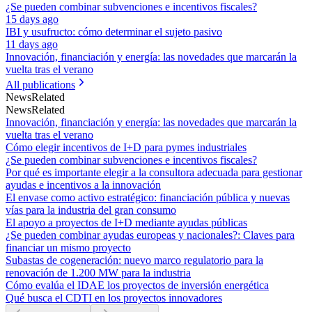
¿Se pueden combinar subvenciones e incentivos fiscales?
15 days ago
IBI y usufructo: cómo determinar el sujeto pasivo
11 days ago
Innovación, financiación y energía: las novedades que marcarán la
vuelta tras el verano
All publications
News
Related
News
Related
Innovación, financiación y energía: las novedades que marcarán la
vuelta tras el verano
Cómo elegir incentivos de I+D para pymes industriales
¿Se pueden combinar subvenciones e incentivos fiscales?
Por qué es importante elegir a la consultora adecuada para gestionar
ayudas e incentivos a la innovación
El envase como activo estratégico: financiación pública y nuevas
vías para la industria del gran consumo
El apoyo a proyectos de I+D mediante ayudas públicas
¿Se pueden combinar ayudas europeas y nacionales?: Claves para
financiar un mismo proyecto
Subastas de cogeneración: nuevo marco regulatorio para la
renovación de 1.200 MW para la industria
Cómo evalúa el IDAE los proyectos de inversión energética
Qué busca el CDTI en los proyectos innovadores