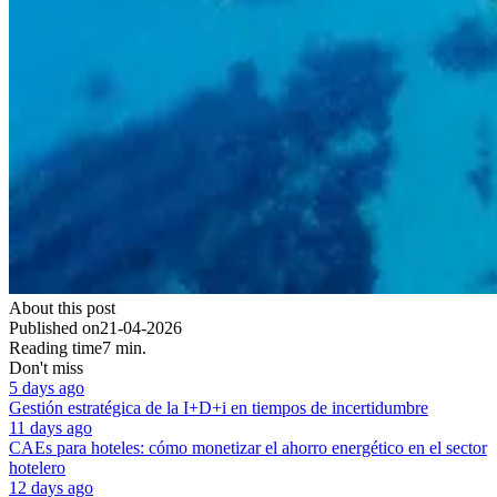
About this post
Published on
21-04-2026
Reading time
7 min.
Don't miss
5 days ago
Gestión estratégica de la I+D+i en tiempos de incertidumbre
11 days ago
CAEs para hoteles: cómo monetizar el ahorro energético en el sector
hotelero
12 days ago