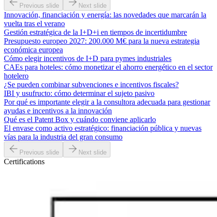
Previous slide
Next slide
Innovación, financiación y energía: las novedades que marcarán la
vuelta tras el verano
Gestión estratégica de la I+D+i en tiempos de incertidumbre
Presupuesto europeo 2027: 200.000 M€ para la nueva estrategia
económica europea
Cómo elegir incentivos de I+D para pymes industriales
CAEs para hoteles: cómo monetizar el ahorro energético en el sector
hotelero
¿Se pueden combinar subvenciones e incentivos fiscales?
IBI y usufructo: cómo determinar el sujeto pasivo
Por qué es importante elegir a la consultora adecuada para gestionar
ayudas e incentivos a la innovación
Qué es el Patent Box y cuándo conviene aplicarlo
El envase como activo estratégico: financiación pública y nuevas
vías para la industria del gran consumo
Previous slide
Next slide
Certifications