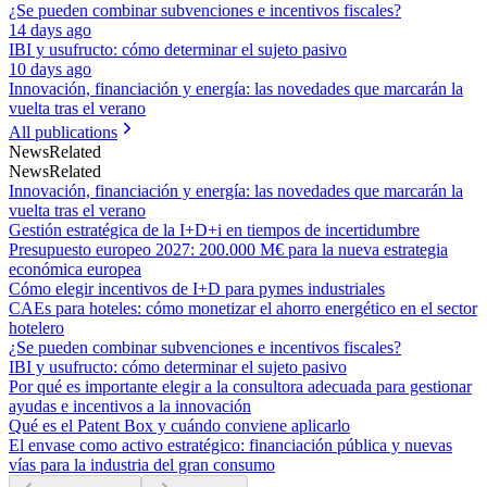
¿Se pueden combinar subvenciones e incentivos fiscales?
14 days ago
IBI y usufructo: cómo determinar el sujeto pasivo
10 days ago
Innovación, financiación y energía: las novedades que marcarán la
vuelta tras el verano
All publications
News
Related
News
Related
Innovación, financiación y energía: las novedades que marcarán la
vuelta tras el verano
Gestión estratégica de la I+D+i en tiempos de incertidumbre
Presupuesto europeo 2027: 200.000 M€ para la nueva estrategia
económica europea
Cómo elegir incentivos de I+D para pymes industriales
CAEs para hoteles: cómo monetizar el ahorro energético en el sector
hotelero
¿Se pueden combinar subvenciones e incentivos fiscales?
IBI y usufructo: cómo determinar el sujeto pasivo
Por qué es importante elegir a la consultora adecuada para gestionar
ayudas e incentivos a la innovación
Qué es el Patent Box y cuándo conviene aplicarlo
El envase como activo estratégico: financiación pública y nuevas
vías para la industria del gran consumo