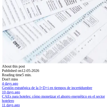
About this post
Published on
12-05-2026
Reading time
5 min.
Don't miss
4 days ago
Gestión estratégica de la I+D+i en tiempos de incertidumbre
10 days ago
CAEs para hoteles: cómo monetizar el ahorro energético en el sector
hotelero
11 days ago