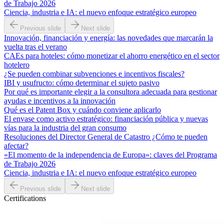
de Trabajo 2026
Ciencia, industria e IA: el nuevo enfoque estratégico europeo
Previous slide
Next slide
Innovación, financiación y energía: las novedades que marcarán la
vuelta tras el verano
CAEs para hoteles: cómo monetizar el ahorro energético en el sector
hotelero
¿Se pueden combinar subvenciones e incentivos fiscales?
IBI y usufructo: cómo determinar el sujeto pasivo
Por qué es importante elegir a la consultora adecuada para gestionar
ayudas e incentivos a la innovación
Qué es el Patent Box y cuándo conviene aplicarlo
El envase como activo estratégico: financiación pública y nuevas
vías para la industria del gran consumo
Resoluciones del Director General de Catastro ¿Cómo te pueden
afectar?
«El momento de la independencia de Europa»: claves del Programa
de Trabajo 2026
Ciencia, industria e IA: el nuevo enfoque estratégico europeo
Previous slide
Next slide
Certifications