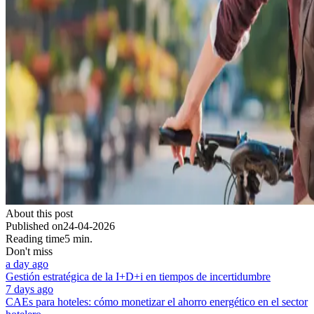
About this post
Published on
24-04-2026
Reading time
5 min.
Don't miss
a day ago
Gestión estratégica de la I+D+i en tiempos de incertidumbre
7 days ago
CAEs para hoteles: cómo monetizar el ahorro energético en el sector