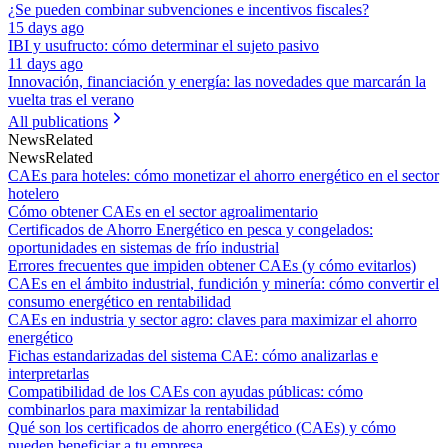
¿Se pueden combinar subvenciones e incentivos fiscales?
15 days ago
IBI y usufructo: cómo determinar el sujeto pasivo
11 days ago
Innovación, financiación y energía: las novedades que marcarán la
vuelta tras el verano
All publications
News
Related
News
Related
CAEs para hoteles: cómo monetizar el ahorro energético en el sector
hotelero
Cómo obtener CAEs en el sector agroalimentario
Certificados de Ahorro Energético en pesca y congelados:
oportunidades en sistemas de frío industrial
Errores frecuentes que impiden obtener CAEs (y cómo evitarlos)
CAEs en el ámbito industrial, fundición y minería: cómo convertir el
consumo energético en rentabilidad
CAEs en industria y sector agro: claves para maximizar el ahorro
energético
Fichas estandarizadas del sistema CAE: cómo analizarlas e
interpretarlas
Compatibilidad de los CAEs con ayudas públicas: cómo
combinarlos para maximizar la rentabilidad
Qué son los certificados de ahorro energético (CAEs) y cómo
pueden beneficiar a tu empresa