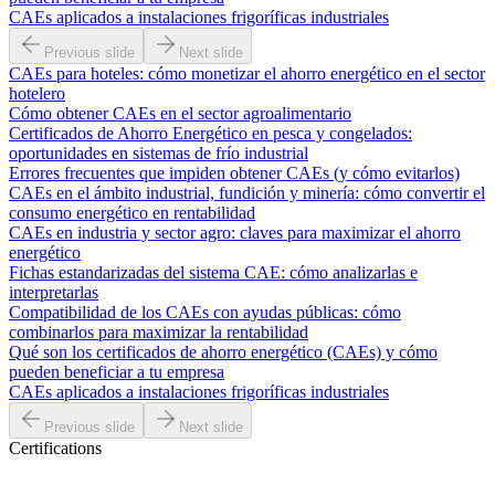
CAEs aplicados a instalaciones frigoríficas industriales
Previous slide
Next slide
CAEs para hoteles: cómo monetizar el ahorro energético en el sector
hotelero
Cómo obtener CAEs en el sector agroalimentario
Certificados de Ahorro Energético en pesca y congelados:
oportunidades en sistemas de frío industrial
Errores frecuentes que impiden obtener CAEs (y cómo evitarlos)
CAEs en el ámbito industrial, fundición y minería: cómo convertir el
consumo energético en rentabilidad
CAEs en industria y sector agro: claves para maximizar el ahorro
energético
Fichas estandarizadas del sistema CAE: cómo analizarlas e
interpretarlas
Compatibilidad de los CAEs con ayudas públicas: cómo
combinarlos para maximizar la rentabilidad
Qué son los certificados de ahorro energético (CAEs) y cómo
pueden beneficiar a tu empresa
CAEs aplicados a instalaciones frigoríficas industriales
Previous slide
Next slide
Certifications