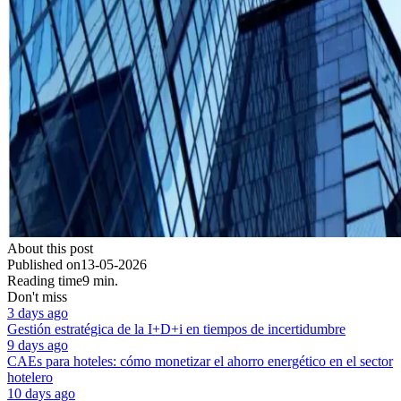
About this post
Published on
13-05-2026
Reading time
9 min.
Don't miss
3 days ago
Gestión estratégica de la I+D+i en tiempos de incertidumbre
9 days ago
CAEs para hoteles: cómo monetizar el ahorro energético en el sector
hotelero
10 days ago