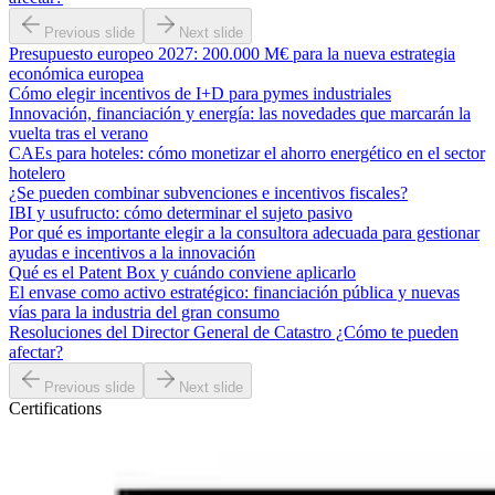
Previous slide
Next slide
Presupuesto europeo 2027: 200.000 M€ para la nueva estrategia
económica europea
Cómo elegir incentivos de I+D para pymes industriales
Innovación, financiación y energía: las novedades que marcarán la
vuelta tras el verano
CAEs para hoteles: cómo monetizar el ahorro energético en el sector
hotelero
¿Se pueden combinar subvenciones e incentivos fiscales?
IBI y usufructo: cómo determinar el sujeto pasivo
Por qué es importante elegir a la consultora adecuada para gestionar
ayudas e incentivos a la innovación
Qué es el Patent Box y cuándo conviene aplicarlo
El envase como activo estratégico: financiación pública y nuevas
vías para la industria del gran consumo
Resoluciones del Director General de Catastro ¿Cómo te pueden
afectar?
Previous slide
Next slide
Certifications