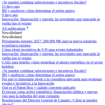
¿Se pueden combinar subvenciones e incentivos fiscales?
13 days ago
IBI y usufructo: cómo determinar el sujeto pasivo
9 days ago
Innovación, financiación y energía: las novedades que marcarán la
vuelta tras el verano
All publications
News
Related
News
Related
Presupuesto europeo 2027: 200.000 M€ para la nueva estrategia
económica europea
Cómo elegir incentivos de I+D para pymes industriales
Innovación, financiación y energía: las novedades que marcarán la
vuelta tras el verano
CAEs para hoteles: cómo monetizar el ahorro energético en el sector
hotelero
¿Se pueden combinar subvenciones e incentivos fiscales?
IBI y usufructo: cómo determinar el sujeto pasivo
Por qué es importante elegir a la consultora adecuada para gestionar
ayudas e incentivos a la innovación
Qué es el Patent Box y cuándo conviene aplicarlo
El envase como activo estratégico: financiación pública y nuevas
vías para la industria del gran consumo
Resoluciones del Director General de Catastro ¿Cómo te pueden
afectar?