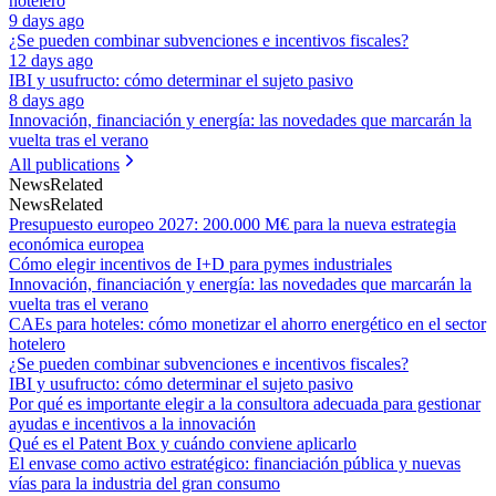
hotelero
9 days ago
¿Se pueden combinar subvenciones e incentivos fiscales?
12 days ago
IBI y usufructo: cómo determinar el sujeto pasivo
8 days ago
Innovación, financiación y energía: las novedades que marcarán la
vuelta tras el verano
All publications
News
Related
News
Related
Presupuesto europeo 2027: 200.000 M€ para la nueva estrategia
económica europea
Cómo elegir incentivos de I+D para pymes industriales
Innovación, financiación y energía: las novedades que marcarán la
vuelta tras el verano
CAEs para hoteles: cómo monetizar el ahorro energético en el sector
hotelero
¿Se pueden combinar subvenciones e incentivos fiscales?
IBI y usufructo: cómo determinar el sujeto pasivo
Por qué es importante elegir a la consultora adecuada para gestionar
ayudas e incentivos a la innovación
Qué es el Patent Box y cuándo conviene aplicarlo
El envase como activo estratégico: financiación pública y nuevas
vías para la industria del gran consumo