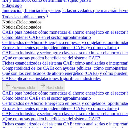
IBI y usufructo: cómo determinar el sujeto pasivo
9 days ago
Innovación, financiación y energía: las novedades que marcarán la vue
Todas las publicaciones
Noticias
Relacionados
Noticias
Relacionados
CAEs para hoteles: cómo monetizar el ahorro energético en el sector 
Cómo obtener CAEs en el sector agroalimentario
Certificados de Ahorro Energético en pesca y congelados: oportunidade
Errores frecuentes que impiden obtener CAEs (y cómo evitarlos)
CAEs en industria y sector agro: claves para maximizar el ahorro ener
¿Qué empresas pueden beneficiarse del sistema CAE?
Fichas estandarizadas del sistema CAE: cómo analizarlas e interpretar
Compatibilidad de los CAEs con ayudas públicas: cómo combinarlos p
Qué son los certificados de ahorro energético (CAEs) y cómo pueden 
CAEs aplicados a instalaciones frigoríficas industriales
Previous slide
Next slide
CAEs para hoteles: cómo monetizar el ahorro energético en el sector 
Cómo obtener CAEs en el sector agroalimentario
Certificados de Ahorro Energético en pesca y congelados: oportunidade
Errores frecuentes que impiden obtener CAEs (y cómo evitarlos)
CAEs en industria y sector agro: claves para maximizar el ahorro ener
¿Qué empresas pueden beneficiarse del sistema CAE?
Fichas estandarizadas del sistema CAE: cómo analizarlas e interpretar