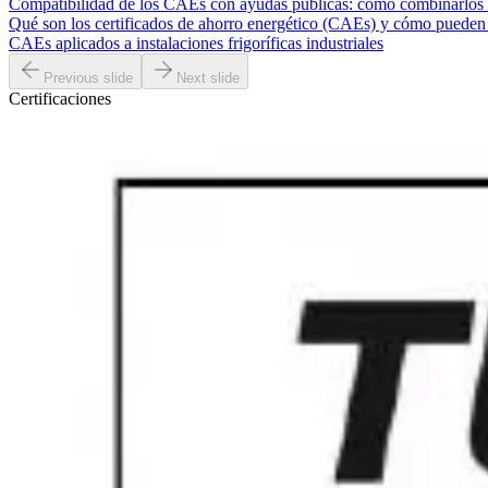
Compatibilidad de los CAEs con ayudas públicas: cómo combinarlos p
Qué son los certificados de ahorro energético (CAEs) y cómo pueden 
CAEs aplicados a instalaciones frigoríficas industriales
Previous slide
Next slide
Certificaciones