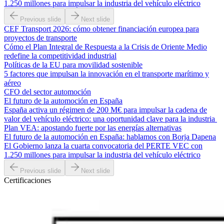
1.250 millones para impulsar la industria del vehículo eléctrico
Previous slide
Next slide
CEF Transport 2026: cómo obtener financiación europea para
proyectos de transporte
Cómo el Plan Integral de Respuesta a la Crisis de Oriente Medio
redefine la competitividad industrial
Políticas de la EU para movilidad sostenible
5 factores que impulsan la innovación en el transporte marítimo y
aéreo
CFO del sector automoción
El futuro de la automoción en España
España activa un régimen de 200 M€ para impulsar la cadena de
valor del vehículo eléctrico: una oportunidad clave para la industria
Plan VEA: apostando fuerte por las energías alternativas
El futuro de la automoción en España: hablamos con Borja Dapena
El Gobierno lanza la cuarta convocatoria del PERTE VEC con
1.250 millones para impulsar la industria del vehículo eléctrico
Previous slide
Next slide
Certificaciones