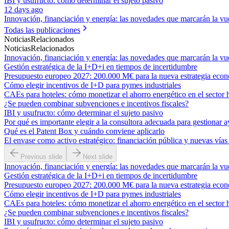
IBI y usufructo: cómo determinar el sujeto pasivo
12 days ago
Innovación, financiación y energía: las novedades que marcarán la vue
Todas las publicaciones
Noticias
Relacionados
Noticias
Relacionados
Innovación, financiación y energía: las novedades que marcarán la vue
Gestión estratégica de la I+D+i en tiempos de incertidumbre
Presupuesto europeo 2027: 200.000 M€ para la nueva estrategia eco
Cómo elegir incentivos de I+D para pymes industriales
CAEs para hoteles: cómo monetizar el ahorro energético en el sector 
¿Se pueden combinar subvenciones e incentivos fiscales?
IBI y usufructo: cómo determinar el sujeto pasivo
Por qué es importante elegir a la consultora adecuada para gestionar a
Qué es el Patent Box y cuándo conviene aplicarlo
El envase como activo estratégico: financiación pública y nuevas vías
Previous slide
Next slide
Innovación, financiación y energía: las novedades que marcarán la vue
Gestión estratégica de la I+D+i en tiempos de incertidumbre
Presupuesto europeo 2027: 200.000 M€ para la nueva estrategia eco
Cómo elegir incentivos de I+D para pymes industriales
CAEs para hoteles: cómo monetizar el ahorro energético en el sector 
¿Se pueden combinar subvenciones e incentivos fiscales?
IBI y usufructo: cómo determinar el sujeto pasivo