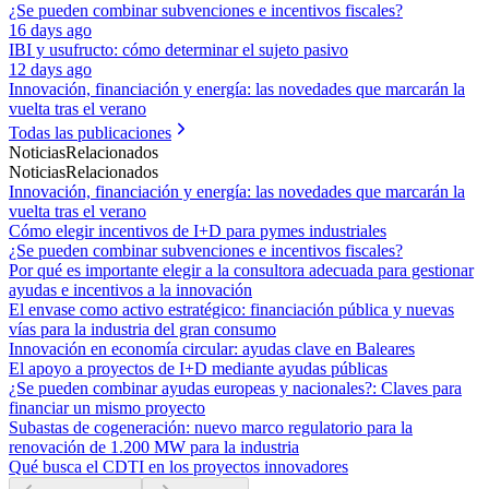
¿Se pueden combinar subvenciones e incentivos fiscales?
16 days ago
IBI y usufructo: cómo determinar el sujeto pasivo
12 days ago
Innovación, financiación y energía: las novedades que marcarán la
vuelta tras el verano
Todas las publicaciones
Noticias
Relacionados
Noticias
Relacionados
Innovación, financiación y energía: las novedades que marcarán la
vuelta tras el verano
Cómo elegir incentivos de I+D para pymes industriales
¿Se pueden combinar subvenciones e incentivos fiscales?
Por qué es importante elegir a la consultora adecuada para gestionar
ayudas e incentivos a la innovación
El envase como activo estratégico: financiación pública y nuevas
vías para la industria del gran consumo
Innovación en economía circular: ayudas clave en Baleares
El apoyo a proyectos de I+D mediante ayudas públicas
¿Se pueden combinar ayudas europeas y nacionales?: Claves para
financiar un mismo proyecto
Subastas de cogeneración: nuevo marco regulatorio para la
renovación de 1.200 MW para la industria
Qué busca el CDTI en los proyectos innovadores