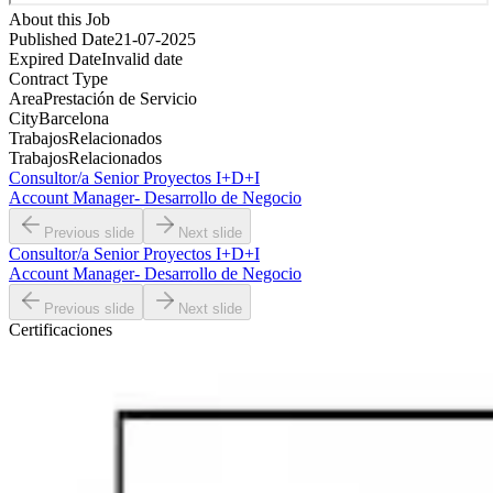
About this Job
Published Date
21-07-2025
Expired Date
Invalid date
Contract Type
Area
Prestación de Servicio
City
Barcelona
Trabajos
Relacionados
Trabajos
Relacionados
Consultor/a Senior Proyectos I+D+I
Account Manager- Desarrollo de Negocio
Previous slide
Next slide
Consultor/a Senior Proyectos I+D+I
Account Manager- Desarrollo de Negocio
Previous slide
Next slide
Certificaciones