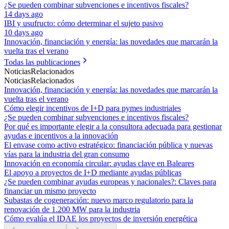
¿Se pueden combinar subvenciones e incentivos fiscales?
14 days ago
IBI y usufructo: cómo determinar el sujeto pasivo
10 days ago
Innovación, financiación y energía: las novedades que marcarán la
vuelta tras el verano
Todas las publicaciones
Noticias
Relacionados
Noticias
Relacionados
Innovación, financiación y energía: las novedades que marcarán la
vuelta tras el verano
Cómo elegir incentivos de I+D para pymes industriales
¿Se pueden combinar subvenciones e incentivos fiscales?
Por qué es importante elegir a la consultora adecuada para gestionar
ayudas e incentivos a la innovación
El envase como activo estratégico: financiación pública y nuevas
vías para la industria del gran consumo
Innovación en economía circular: ayudas clave en Baleares
El apoyo a proyectos de I+D mediante ayudas públicas
¿Se pueden combinar ayudas europeas y nacionales?: Claves para
financiar un mismo proyecto
Subastas de cogeneración: nuevo marco regulatorio para la
renovación de 1.200 MW para la industria
Cómo evalúa el IDAE los proyectos de inversión energética