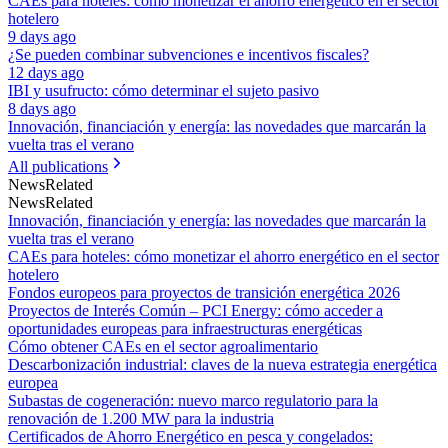
CAEs para hoteles: cómo monetizar el ahorro energético en el sector
hotelero
9 days ago
¿Se pueden combinar subvenciones e incentivos fiscales?
12 days ago
IBI y usufructo: cómo determinar el sujeto pasivo
8 days ago
Innovación, financiación y energía: las novedades que marcarán la
vuelta tras el verano
All publications
News
Related
News
Related
Innovación, financiación y energía: las novedades que marcarán la
vuelta tras el verano
CAEs para hoteles: cómo monetizar el ahorro energético en el sector
hotelero
Fondos europeos para proyectos de transición energética 2026
Proyectos de Interés Común – PCI Energy: cómo acceder a
oportunidades europeas para infraestructuras energéticas
Cómo obtener CAEs en el sector agroalimentario
Descarbonización industrial: claves de la nueva estrategia energética
europea
Subastas de cogeneración: nuevo marco regulatorio para la
renovación de 1.200 MW para la industria
Certificados de Ahorro Energético en pesca y congelados: