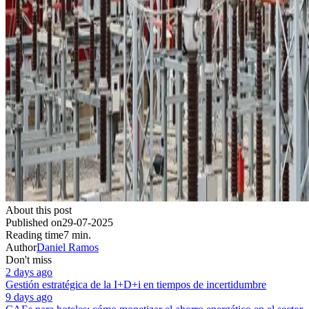
About this post
Published on
29-07-2025
Reading time
7 min.
Author
Daniel Ramos
Don't miss
2 days ago
Gestión estratégica de la I+D+i en tiempos de incertidumbre
9 days ago