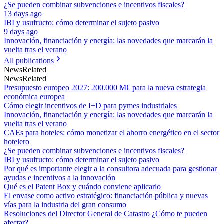
¿Se pueden combinar subvenciones e incentivos fiscales?
13 days ago
IBI y usufructo: cómo determinar el sujeto pasivo
9 days ago
Innovación, financiación y energía: las novedades que marcarán la
vuelta tras el verano
All publications
News
Related
News
Related
Presupuesto europeo 2027: 200.000 M€ para la nueva estrategia
económica europea
Cómo elegir incentivos de I+D para pymes industriales
Innovación, financiación y energía: las novedades que marcarán la
vuelta tras el verano
CAEs para hoteles: cómo monetizar el ahorro energético en el sector
hotelero
¿Se pueden combinar subvenciones e incentivos fiscales?
IBI y usufructo: cómo determinar el sujeto pasivo
Por qué es importante elegir a la consultora adecuada para gestionar
ayudas e incentivos a la innovación
Qué es el Patent Box y cuándo conviene aplicarlo
El envase como activo estratégico: financiación pública y nuevas
vías para la industria del gran consumo
Resoluciones del Director General de Catastro ¿Cómo te pueden
afectar?