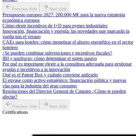
Previous slide
Next slide
Presupuesto europeo 2027: 200.000 M€ para la nueva estrategia
económica europea
Cómo elegir incentivos de I+D para pymes industriales
Innovación, financiación y energía: las novedades que marcarán la
vuelta tras el verano
CAEs para hoteles: cómo monetizar el ahorro energético en el sector
hotelero
¿Se pueden combinar subvenciones e incentivos fiscales?
IBI y usufructo: cómo determinar el sujeto pasivo
Por qué es importante elegir a la consultora adecuada para gestionar
ayudas e incentivos a la innovación
Qué es el Patent Box y cuándo conviene aplicarlo
El envase como activo estratégico: financiación pública y nuevas
vías para la industria del gran consumo
Resoluciones del Director General de Catastro ¿Cómo te pueden
afectar?
Previous slide
Next slide
Certifications