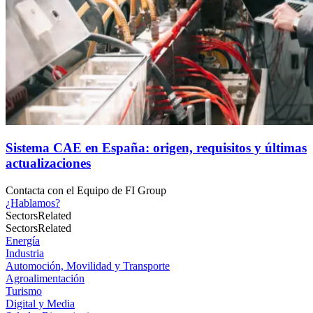
Sistema CAE en España: origen, requisitos y últimas
actualizaciones
Contacta con el
Equipo de FI Group
¿Hablamos?
Sectors
Related
Sectors
Related
Energía
Industria
Automoción, Movilidad y Transporte
Agroalimentación
Turismo
Digital y Media