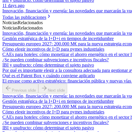
IBI y usufructo: cómo determinar el sujeto pasivo
11 days ago
Innovación, financiación y energía: las novedades que marcarán la vue
Todas las publicaciones
Noticias
Relacionados
Noticias
Relacionados
Innovación, financiación y energía: las novedades que marcarán la vue
Gestión estratégica de la I+D+i en tiempos de incertidumbre
Presupuesto europeo 2027: 200.000 M€ para la nueva estrategia eco
Cómo elegir incentivos de I+D para pymes industriales
CAEs para hoteles: cómo monetizar el ahorro energético en el sector 
¿Se pueden combinar subvenciones e incentivos fiscales?
IBI y usufructo: cómo determinar el sujeto pasivo
Por qué es importante elegir a la consultora adecuada para gestionar a
Qué es el Patent Box y cuándo conviene aplicarlo
El envase como activo estratégico: financiación pública y nuevas vías
Previous slide
Next slide
Innovación, financiación y energía: las novedades que marcarán la vue
Gestión estratégica de la I+D+i en tiempos de incertidumbre
Presupuesto europeo 2027: 200.000 M€ para la nueva estrategia eco
Cómo elegir incentivos de I+D para pymes industriales
CAEs para hoteles: cómo monetizar el ahorro energético en el sector 
¿Se pueden combinar subvenciones e incentivos fiscales?
IBI y usufructo: cómo determinar el sujeto pasivo