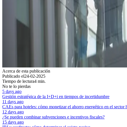
Acerca de esta publicación
Publicado el
24-02-2025
Tiempo de lectura
4 min.
No te lo pierdas
5 days ago
Gestión estratégica de la I+D+i en tiempos de incertidumbre
11 days ago
CAEs para hoteles: cómo monetizar el ahorro energético en el sector 
12 days ago
¿Se pueden combinar subvenciones e incentivos fiscales?
15 days ago