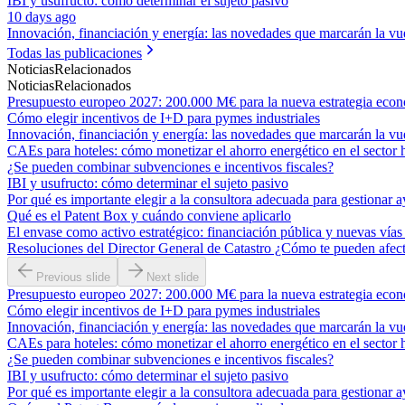
IBI y usufructo: cómo determinar el sujeto pasivo
10 days ago
Innovación, financiación y energía: las novedades que marcarán la vue
Todas las publicaciones
Noticias
Relacionados
Noticias
Relacionados
Presupuesto europeo 2027: 200.000 M€ para la nueva estrategia eco
Cómo elegir incentivos de I+D para pymes industriales
Innovación, financiación y energía: las novedades que marcarán la vue
CAEs para hoteles: cómo monetizar el ahorro energético en el sector 
¿Se pueden combinar subvenciones e incentivos fiscales?
IBI y usufructo: cómo determinar el sujeto pasivo
Por qué es importante elegir a la consultora adecuada para gestionar a
Qué es el Patent Box y cuándo conviene aplicarlo
El envase como activo estratégico: financiación pública y nuevas vías
Resoluciones del Director General de Catastro ¿Cómo te pueden afec
Previous slide
Next slide
Presupuesto europeo 2027: 200.000 M€ para la nueva estrategia eco
Cómo elegir incentivos de I+D para pymes industriales
Innovación, financiación y energía: las novedades que marcarán la vue
CAEs para hoteles: cómo monetizar el ahorro energético en el sector 
¿Se pueden combinar subvenciones e incentivos fiscales?
IBI y usufructo: cómo determinar el sujeto pasivo
Por qué es importante elegir a la consultora adecuada para gestionar a