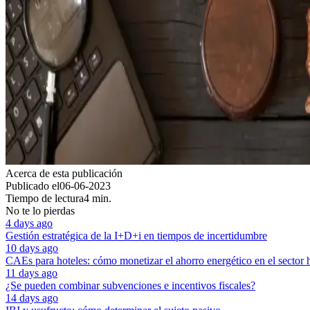
Acerca de esta publicación
Publicado el
06-06-2023
Tiempo de lectura
4 min.
No te lo pierdas
4 days ago
Gestión estratégica de la I+D+i en tiempos de incertidumbre
10 days ago
CAEs para hoteles: cómo monetizar el ahorro energético en el sector 
11 days ago
¿Se pueden combinar subvenciones e incentivos fiscales?
14 days ago