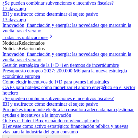
¿Se pueden combinar subvenciones e incentivos fiscales?
17 days ago
IBI y usufructo: cómo determinar el sujeto pasivo
13 days ago
Innovación, financiación y energía: las novedades que marcarán la
vuelta tras el verano
Todas las publicaciones
Noticias
Relacionados
Noticias
Relacionados
Innovación, financiación y energía: las novedades que marcarán la
vuelta tras el verano
Gestión estratégica de la I+D+i en tiempos de incertidumbre
Presupuesto europeo 2027: 200.000 M€ para la nueva estrategia
económica europea
Cómo elegir incentivos de I+D para pymes industriales
CAEs para hoteles: cómo monetizar el ahorro energético en el sector
hotelero
¿Se pueden combinar subvenciones e incentivos fiscales?
IBI y usufructo: cómo determinar el sujeto pasivo
Por qué es importante elegir a la consultora adecuada para gestionar
ayudas e incentivos a la innovación
Qué es el Patent Box y cuándo conviene aplicarlo
El envase como activo estratégico: financiación pública y nuevas
vías para la industria del gran consumo