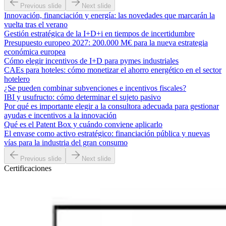
Previous slide
Next slide
Innovación, financiación y energía: las novedades que marcarán la
vuelta tras el verano
Gestión estratégica de la I+D+i en tiempos de incertidumbre
Presupuesto europeo 2027: 200.000 M€ para la nueva estrategia
económica europea
Cómo elegir incentivos de I+D para pymes industriales
CAEs para hoteles: cómo monetizar el ahorro energético en el sector
hotelero
¿Se pueden combinar subvenciones e incentivos fiscales?
IBI y usufructo: cómo determinar el sujeto pasivo
Por qué es importante elegir a la consultora adecuada para gestionar
ayudas e incentivos a la innovación
Qué es el Patent Box y cuándo conviene aplicarlo
El envase como activo estratégico: financiación pública y nuevas
vías para la industria del gran consumo
Previous slide
Next slide
Certificaciones