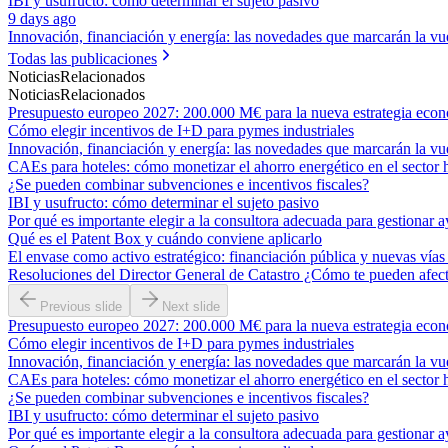
IBI y usufructo: cómo determinar el sujeto pasivo
9 days ago
Innovación, financiación y energía: las novedades que marcarán la vue
Todas las publicaciones
Noticias
Relacionados
Noticias
Relacionados
Presupuesto europeo 2027: 200.000 M€ para la nueva estrategia eco
Cómo elegir incentivos de I+D para pymes industriales
Innovación, financiación y energía: las novedades que marcarán la vue
CAEs para hoteles: cómo monetizar el ahorro energético en el sector 
¿Se pueden combinar subvenciones e incentivos fiscales?
IBI y usufructo: cómo determinar el sujeto pasivo
Por qué es importante elegir a la consultora adecuada para gestionar a
Qué es el Patent Box y cuándo conviene aplicarlo
El envase como activo estratégico: financiación pública y nuevas vías
Resoluciones del Director General de Catastro ¿Cómo te pueden afec
Previous slide
Next slide
Presupuesto europeo 2027: 200.000 M€ para la nueva estrategia eco
Cómo elegir incentivos de I+D para pymes industriales
Innovación, financiación y energía: las novedades que marcarán la vue
CAEs para hoteles: cómo monetizar el ahorro energético en el sector 
¿Se pueden combinar subvenciones e incentivos fiscales?
IBI y usufructo: cómo determinar el sujeto pasivo
Por qué es importante elegir a la consultora adecuada para gestionar a