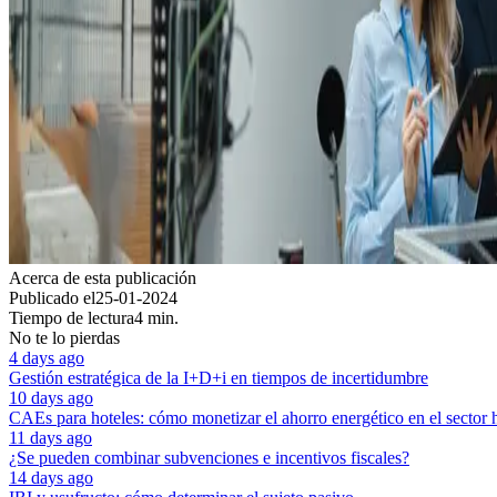
Acerca de esta publicación
Publicado el
25-01-2024
Tiempo de lectura
4 min.
No te lo pierdas
4 days ago
Gestión estratégica de la I+D+i en tiempos de incertidumbre
10 days ago
CAEs para hoteles: cómo monetizar el ahorro energético en el sector 
11 days ago
¿Se pueden combinar subvenciones e incentivos fiscales?
14 days ago