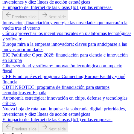
inversiones y diez líneas de acción estratégicas
El impacto del Internet de las Cosas (IoT) en las empresas
Previous slide
Next slide
Innovación, financiación y energía: las novedades que marcarán la
vuelta tras el verano
Cómo aprovechar los incentivos fiscales en plataformas tecnológicas
y software
Europa mira a la empresa innovadora: claves para anticiparse a las
nuevas oportunidades
EIC Pathfinder Open 2026: financiación para ciencia e innovación
en Europa
Ciberseguridad y software: innovación tecnológica con impacto
fiscal
CEF Fund: qué es el programa Connecting Europe Facility y qué
financia
CDTI NEOTEC: programa de financiación para startups
tecnológicas en España
Autonomía estratégica: innovación en chips, defensa y tecnologías
críticas
Nueva hoja de ruta para impulsar la soberanía digital: prioridades,
inversiones y diez líneas de acción estratégicas
El impacto del Internet de las Cosas (IoT) en las empresas
Previous slide
Next slide