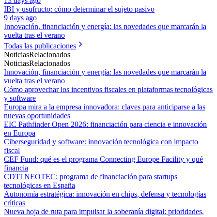
13 days ago
IBI y usufructo: cómo determinar el sujeto pasivo
9 days ago
Innovación, financiación y energía: las novedades que marcarán la
vuelta tras el verano
Todas las publicaciones
Noticias
Relacionados
Noticias
Relacionados
Innovación, financiación y energía: las novedades que marcarán la
vuelta tras el verano
Cómo aprovechar los incentivos fiscales en plataformas tecnológicas
y software
Europa mira a la empresa innovadora: claves para anticiparse a las
nuevas oportunidades
EIC Pathfinder Open 2026: financiación para ciencia e innovación
en Europa
Ciberseguridad y software: innovación tecnológica con impacto
fiscal
CEF Fund: qué es el programa Connecting Europe Facility y qué
financia
CDTI NEOTEC: programa de financiación para startups
tecnológicas en España
Autonomía estratégica: innovación en chips, defensa y tecnologías
críticas
Nueva hoja de ruta para impulsar la soberanía digital: prioridades,