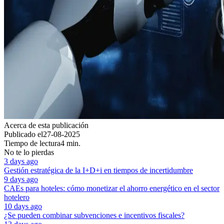
Acerca de esta publicación
Publicado el
27-08-2025
Tiempo de lectura
4 min.
No te lo pierdas
3 days ago
Gestión estratégica de la I+D+i en tiempos de incertidumbre
9 days ago
CAEs para hoteles: cómo monetizar el ahorro energético en el sector
hotelero
10 days ago
¿Se pueden combinar subvenciones e incentivos fiscales?