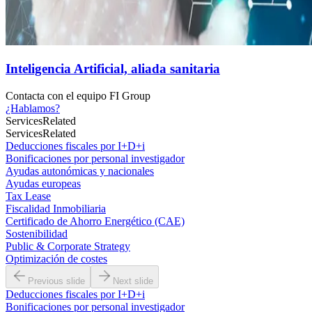
Inteligencia Artificial, aliada sanitaria
Contacta con el
equipo FI Group
¿Hablamos?
Services
Related
Services
Related
Deducciones fiscales por I+D+i
Bonificaciones por personal investigador
Ayudas autonómicas y nacionales
Ayudas europeas
Tax Lease
Fiscalidad Inmobiliaria
Certificado de Ahorro Energético (CAE)
Sostenibilidad
Public & Corporate Strategy
Optimización de costes
Previous slide
Next slide
Deducciones fiscales por I+D+i
Bonificaciones por personal investigador