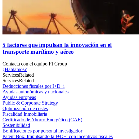
5 factores que impulsan la innovación en el
transporte marítimo y aéreo
Contacta con el
equipo FI Group
¿Hablamos?
Services
Related
Services
Related
Deducciones fiscales por I+D+i
Ayudas autonómicas y nacionales
Ayudas europeas
Public & Corporate Strategy
Optimización de costes
Fiscalidad Inmobiliaria
Certificado de Ahorro Energético (CAE)
Sostenibilidad
Bonificaciones por personal investigador
Patent Box: Impulsando la I+D+i con incentivos fiscales