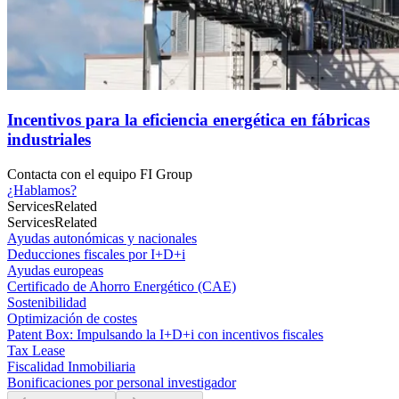
Incentivos para la eficiencia energética en fábricas
industriales
Contacta con el
equipo FI Group
¿Hablamos?
Services
Related
Services
Related
Ayudas autonómicas y nacionales
Deducciones fiscales por I+D+i
Ayudas europeas
Certificado de Ahorro Energético (CAE)
Sostenibilidad
Optimización de costes
Patent Box: Impulsando la I+D+i con incentivos fiscales
Tax Lease
Fiscalidad Inmobiliaria
Bonificaciones por personal investigador